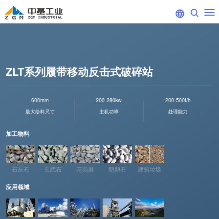
ZLT系列履带移动反击式破碎站
600mm
200-280kw
200-500t/h
最大给料尺寸
主机功率
处理能力
加工物料
石灰石
玄武石
花岗岩
鹅卵石
建筑垃圾
应用领域