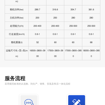
m)
整机功率(kw)
289.7
316.6
354.7
381.6
主机功率(kw)
200
250
280
280
处理能力(t/h)
200-400
200-400
250-500
250-500
行走速度(km/h)
0.6-1
0.6-1
0.6-1
0.6-1
整机重量(t)
52
60
60
68
运输尺寸长×宽×高(m
16500×3800×39
17500×3800×39
17000×3800×395
18000×3800×395
m)
00
00
0
0
服务流程
采用规范标准的从选购、到生产、销售、安装及售后一体化流程