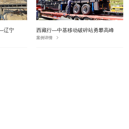
省—辽宁
西藏行—中基移动破碎站勇攀高峰
案例详情